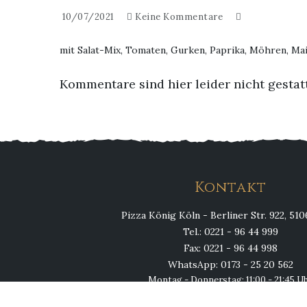
10/07/2021
Keine Kommentare
mit Salat-Mix, Tomaten, Gurken, Paprika, Möhren, Ma
Kommentare sind hier leider nicht gestat
Kontakt
Pizza König Köln - Berliner Str. 922, 51
Tel.: 0221 - 96 44 999
Fax: 0221 - 96 44 998
WhatsApp: 0173 - 25 20 562
Montag - Donnerstag: 11:00 - 21:45 U
Fr, Sa, So & Feiertags: 11:00 - 23:00 U