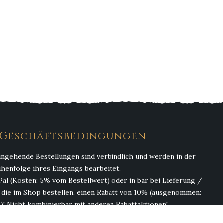
. Geschäftsbedingungen
ingehende Bestellungen sind verbindlich und werden in der
ihenfolge ihres Eingangs bearbeitet.
Pal (Kosten: 5% vom Bestellwert) oder in bar bei Lieferung /
, die im Shop bestellen, einen Rabatt von 10% (ausgenommen:
)! Nicht kombinierbar mit anderen Rabattaktionen!
(ohne Getränke). Abgabe von Alkohol erfolgt nur an Personen