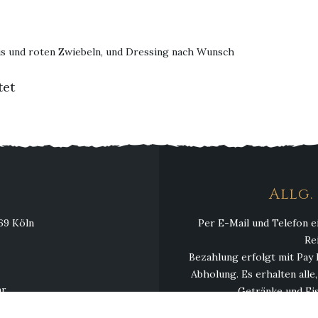
is und roten Zwiebeln, und Dressing nach Wunsch
tet
Allg
069 Köln
Per E-Mail und Telefon e
Re
Bezahlung erfolgt mit Pay 
Abholung. Es erhalten alle
hr
Getränke und Eis
hr
Mindestbestellwert 13,00 € 