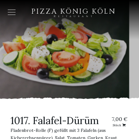
PIZZA KÖNIG KÖLN
Restaurant
1017. Falafel-Dürüm
7,00 €
Stück
Fladenbrot-Rolle (F) gefüllt mit 3 Falafeln (aus
Kichererbsenpüree), Salat, Tomaten, Gurken, Kraut,