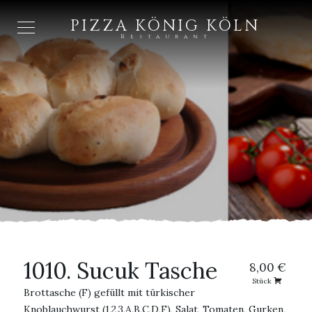
PIZZA KÖNIG KÖLN
Restaurant
1010. Sucuk Tasche
8,00 €
Stück
Brottasche (F) gefüllt mit türkischer
Knoblauchwurst (1,2,3,A,B,C,D,F), Salat, Tomaten, Gurken,