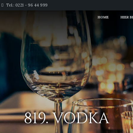
Tel.: 0221 - 96 44 999
HOME
HIER 
819. VODKA