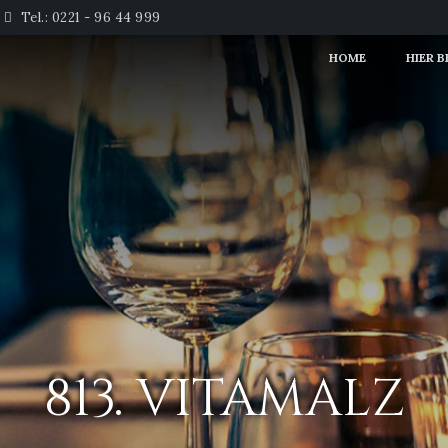
Tel.: 0221 - 96 44 999
HOME
HIER 
813. VITAMALZ