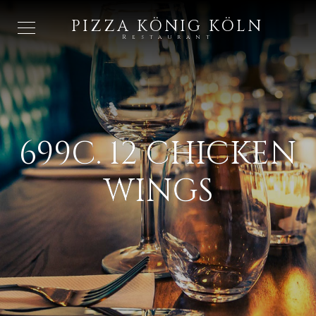
PIZZA KÖNIG KÖLN
Restaurant
699C. 12 CHICKEN
WINGS