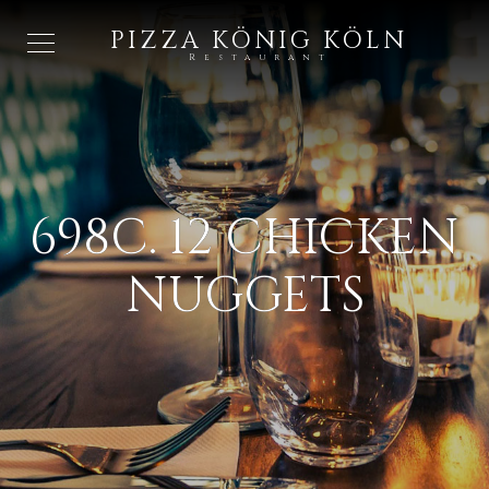
PIZZA KÖNIG KÖLN
Restaurant
698C. 12 CHICKEN
NUGGETS