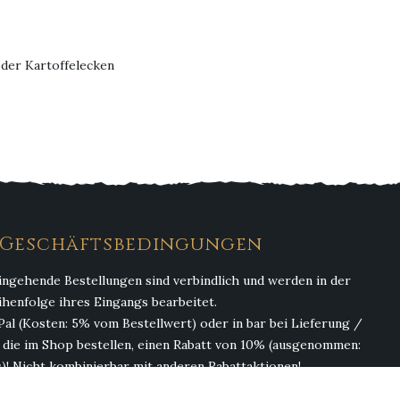
oder Kartoffelecken
. Geschäftsbedingungen
ingehende Bestellungen sind verbindlich und werden in der
ihenfolge ihres Eingangs bearbeitet.
Pal (Kosten: 5% vom Bestellwert) oder in bar bei Lieferung /
, die im Shop bestellen, einen Rabatt von 10% (ausgenommen:
)! Nicht kombinierbar mit anderen Rabattaktionen!
(ohne Getränke). Abgabe von Alkohol erfolgt nur an Personen