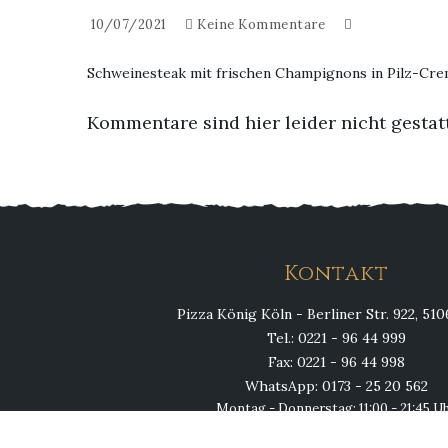
10/07/2021
Keine Kommentare
Schweinesteak mit frischen Champignons in Pilz-Cre
Kommentare sind hier leider nicht gestat
Kontakt
Pizza König Köln - Berliner Str. 922, 51
Tel.: 0221 - 96 44 999
Fax: 0221 - 96 44 998
WhatsApp: 0173 - 25 20 562
Montag - Donnerstag: 11:00 - 21:45 U
Fr, Sa, So & Feiertags: 11:00 - 23:00 U