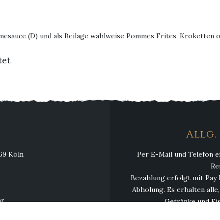
mesauce (D) und als Beilage wahlweise Pommes Frites, Kroketten 
tet
Allg
069 Köln
Per E-Mail und Telefon e
Re
Bezahlung erfolgt mit Pay 
Abholung. Es erhalten alle
hr
Getränke und Eis
hr
Mindestbestellwert 13,00 € 