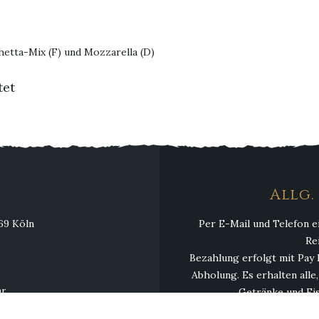
hetta-Mix (F) und Mozzarella (D)
tet
Allg
069 Köln
Per E-Mail und Telefon e
Re
Bezahlung erfolgt mit Pay 
Abholung. Es erhalten alle
hr
Getränke und Eis
hr
Mindestbestellwert 13,00 € 