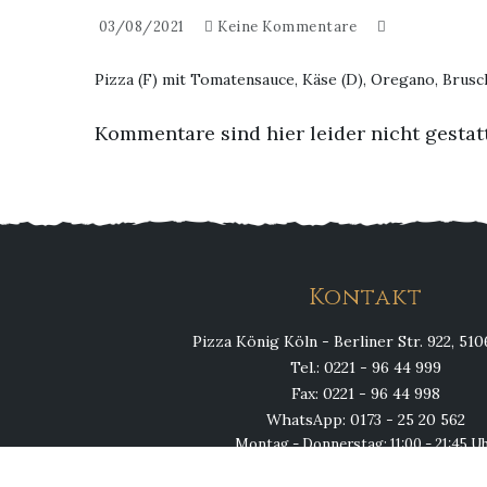
03/08/2021
Keine Kommentare
Pizza (F) mit Tomatensauce, Käse (D), Oregano, Brusc
Kommentare sind hier leider nicht gestat
Kontakt
Pizza König Köln - Berliner Str. 922, 51
Tel.: 0221 - 96 44 999
Fax: 0221 - 96 44 998
WhatsApp: 0173 - 25 20 562
Montag - Donnerstag: 11:00 - 21:45 U
Fr, Sa, So & Feiertags: 11:00 - 23:00 U