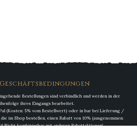
. Geschäftsbedingungen
ingehende Bestellungen sind verbindlich und werden in der
ihenfolge ihres Eingangs bearbeitet.
Pal (Kosten: 5% vom Bestellwert) oder in bar bei Lieferung /
, die im Shop bestellen, einen Rabatt von 10% (ausgenommen:
)! Nicht kombinierbar mit anderen Rabattaktionen!
(ohne Getränke). Abgabe von Alkohol erfolgt nur an Personen