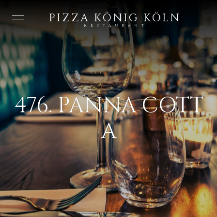
PIZZA KÖNIG KÖLN
Restaurant
476. PANNA COTT
A