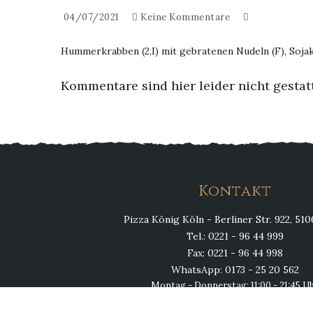
04/07/2021
Keine Kommentare
Hummerkrabben (2,I) mit gebratenen Nudeln (F), Sojak
Kommentare sind hier leider nicht gestat
Kontakt
Pizza König Köln - Berliner Str. 922, 51
Tel.: 0221 - 96 44 999
Fax: 0221 - 96 44 998
WhatsApp: 0173 - 25 20 562
Montag - Donnerstag: 11:00 - 21:45 U
Fr, Sa, So & Feiertags: 11:00 - 23:00 U