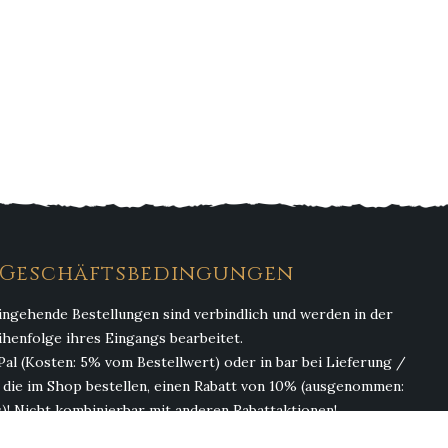
. Geschäftsbedingungen
ingehende Bestellungen sind verbindlich und werden in der
ihenfolge ihres Eingangs bearbeitet.
Pal (Kosten: 5% vom Bestellwert) oder in bar bei Lieferung /
, die im Shop bestellen, einen Rabatt von 10% (ausgenommen:
)! Nicht kombinierbar mit anderen Rabattaktionen!
(ohne Getränke). Abgabe von Alkohol erfolgt nur an Personen