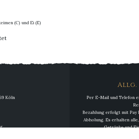
eimen (C) und Ei (E)
tet
Allg
069 Köln
Per E-Mail und Telefon e
Re
Bezahlung erfolgt mit Pay 
Abholung. Es erhalten alle
hr
Getränke und Eis
hr
Mindestbestellwert 13,00 € 