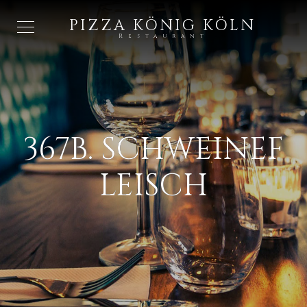
PIZZA KÖNIG KÖLN
Restaurant
367B. SCHWEINEF
LEISCH