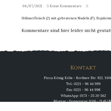
04/07/2021
Keine Kommentare
Hühnerfleisch (2) mit gebratenen Nudeln (F), Sojakeim
Kommentare sind hier leider nicht gestat
Kontakt
Pizza König Köln - Berliner Str. 922, 51
Tel.: 0221 - 96 44 999
Fax: 0221 - 96 44 998
WhatsApp: 0173 - 25 20 562
Montag - Donnerstag: 11:00 - 21:45 U
Fr, Sa, So & Feiertags: 11:00 - 23:00 U