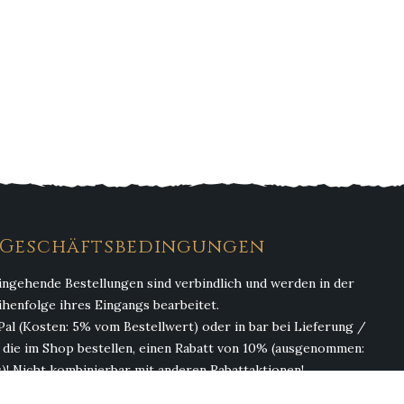
. Geschäftsbedingungen
ingehende Bestellungen sind verbindlich und werden in der
ihenfolge ihres Eingangs bearbeitet.
Pal (Kosten: 5% vom Bestellwert) oder in bar bei Lieferung /
, die im Shop bestellen, einen Rabatt von 10% (ausgenommen:
)! Nicht kombinierbar mit anderen Rabattaktionen!
(ohne Getränke). Abgabe von Alkohol erfolgt nur an Personen