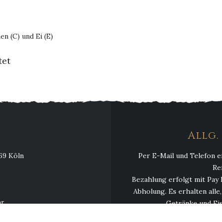
en (C) und Ei (E)
tet
Allg
069 Köln
Per E-Mail und Telefon e
Re
Bezahlung erfolgt mit Pay 
Abholung. Es erhalten alle
hr
Getränke und Eis
hr
Mindestbestellwert 13,00 € 