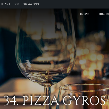
Tel.: 0221 - 96 44 999
HOME
HIER 
34. PIZZA GYROS