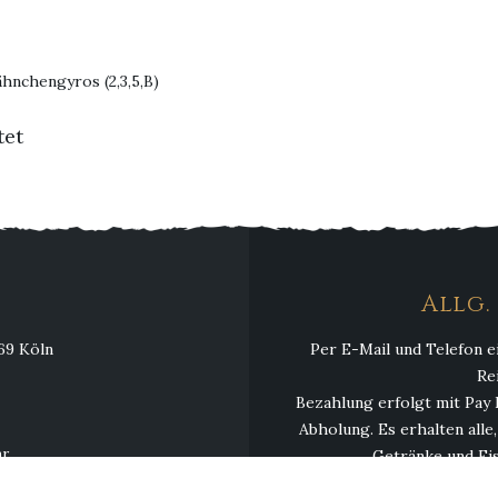
hnchengyros (2,3,5,B)
tet
Allg
069 Köln
Per E-Mail und Telefon e
Re
Bezahlung erfolgt mit Pay 
Abholung. Es erhalten alle
hr
Getränke und Eis
hr
Mindestbestellwert 13,00 € 