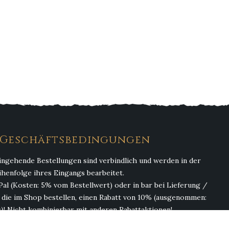
. Geschäftsbedingungen
ingehende Bestellungen sind verbindlich und werden in der
ihenfolge ihres Eingangs bearbeitet.
Pal (Kosten: 5% vom Bestellwert) oder in bar bei Lieferung /
, die im Shop bestellen, einen Rabatt von 10% (ausgenommen:
)! Nicht kombinierbar mit anderen Rabattaktionen!
(ohne Getränke). Abgabe von Alkohol erfolgt nur an Personen