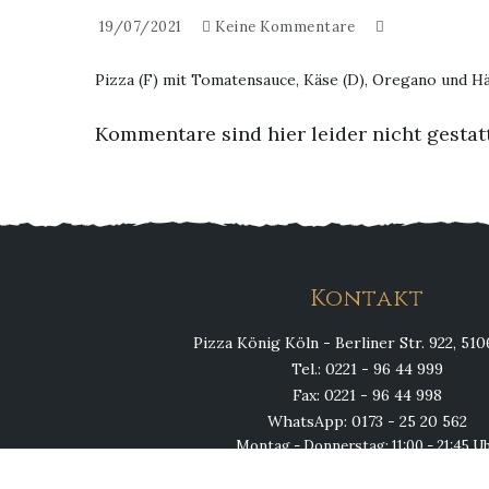
19/07/2021
Keine Kommentare
Pizza (F) mit Tomatensauce, Käse (D), Oregano und Hä
Kommentare sind hier leider nicht gestat
Kontakt
Pizza König Köln - Berliner Str. 922, 51
Tel.: 0221 - 96 44 999
Fax: 0221 - 96 44 998
WhatsApp: 0173 - 25 20 562
Montag - Donnerstag: 11:00 - 21:45 U
Fr, Sa, So & Feiertags: 11:00 - 23:00 U