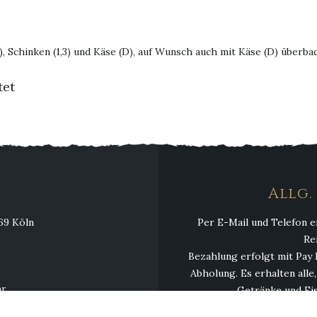
), Schinken (1,3) und Käse (D), auf Wunsch auch mit Käse (D) überba
tet
Allg
069 Köln
Per E-Mail und Telefon e
Re
Bezahlung erfolgt mit Pay 
Abholung. Es erhalten alle
hr
Getränke und Eis
hr
Mindestbestellwert 13,00 € 