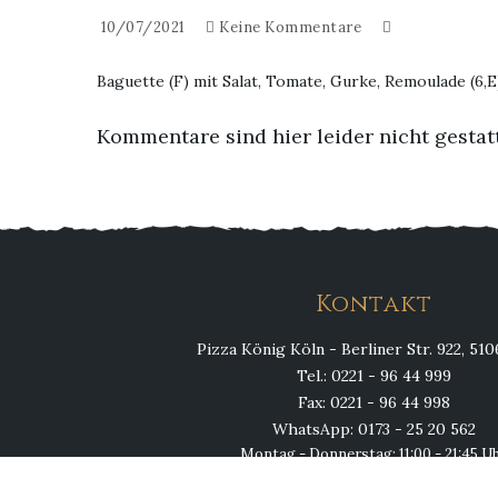
10/07/2021
Keine Kommentare
Baguette (F) mit Salat, Tomate, Gurke, Remoulade (6,E
Kommentare sind hier leider nicht gestat
Kontakt
Pizza König Köln - Berliner Str. 922, 51
Tel.: 0221 - 96 44 999
Fax: 0221 - 96 44 998
WhatsApp: 0173 - 25 20 562
Montag - Donnerstag: 11:00 - 21:45 U
Fr, Sa, So & Feiertags: 11:00 - 23:00 U