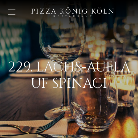
PIZZA KÖNIG KÖLN
Restaurant
229. LACHS-AUFLA
UF SPINACI