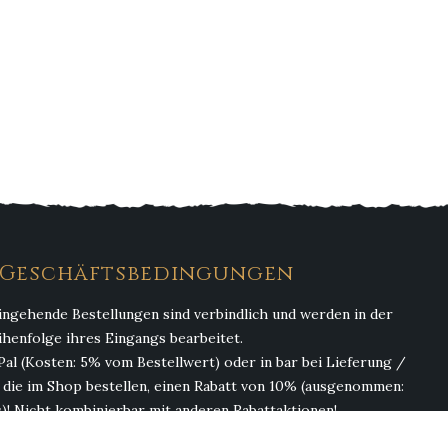
. Geschäftsbedingungen
ingehende Bestellungen sind verbindlich und werden in der
ihenfolge ihres Eingangs bearbeitet.
Pal (Kosten: 5% vom Bestellwert) oder in bar bei Lieferung /
, die im Shop bestellen, einen Rabatt von 10% (ausgenommen:
)! Nicht kombinierbar mit anderen Rabattaktionen!
(ohne Getränke). Abgabe von Alkohol erfolgt nur an Personen