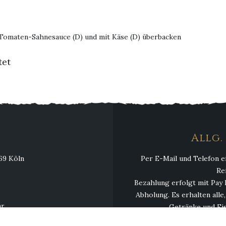
, Tomaten-Sahnesauce (D) und mit Käse (D) überbacken
tet
Allg
069 Köln
Per E-Mail und Telefon e
Re
Bezahlung erfolgt mit Pay 
Abholung. Es erhalten alle
hr
Getränke und Eis
hr
Mindestbestellwert 13,00 € 