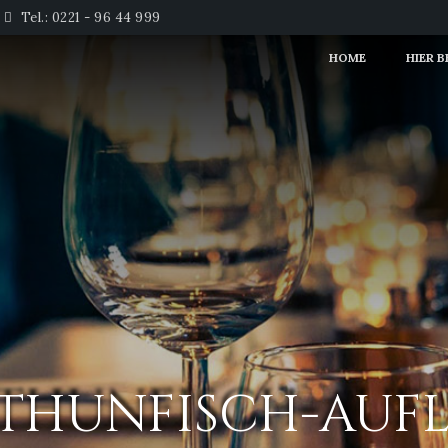
Tel.: 0221 - 96 44 999
HOME
HIER 
. THUNFISCH-AUF