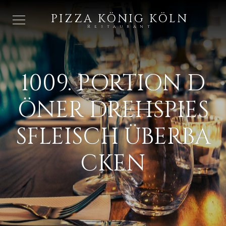
PIZZA KÖNIG KÖLN
Restaurant
1009. PORTION D
ÖNER DREHSPIESS
FLEISCH ÜBERBAC
KEN