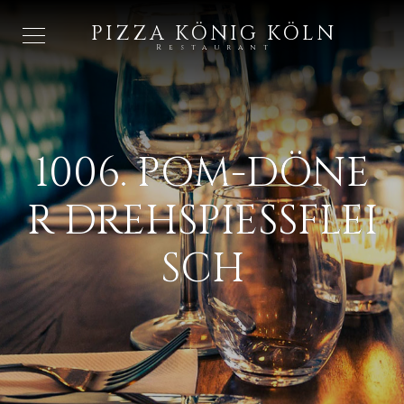
PIZZA KÖNIG KÖLN
Restaurant
1006. POM-DÖNE
R DREHSPIESSFLEIS
CH