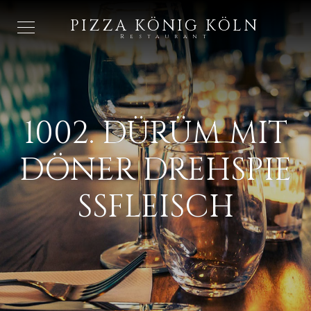
PIZZA KÖNIG KÖLN
Restaurant
1002. DÜRÜM MIT
DÖNER DREHSPIE
SSFLEISCH