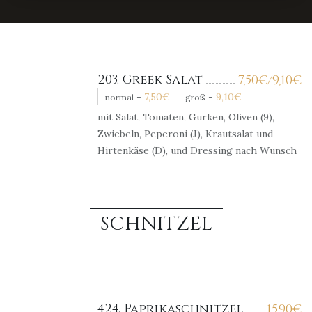
203. Greek Salat
7,50
€
/9,10
€
-
7,50
€
-
9,10
€
normal
groß
mit Salat, Tomaten, Gurken, Oliven (9),
Zwiebeln, Peperoni (J), Krautsalat und
Hirtenkäse (D), und Dressing nach Wunsch
SCHNITZEL
424. Paprikaschnitzel
15,90
€