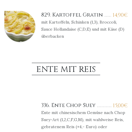
829. Kartoffel Gratin
14,90
€
mit Kartoffeln, Schinken (1,3), Broccoli,
Sauce Hollandaise (C,D,E) und mit Käse (D)
überbacken
ENTE MIT REIS
336. Ente Chop Suey
15,00
€
Ente mit chinesischem Gemüse nach Chop
Suey-Art (1,2,C,F,G,M), mit wahlweise Reis,
gebratenem Reis (+4,- Euro) oder