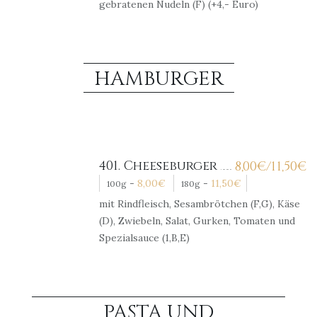
gebratenen Nudeln (F) (+4,- Euro)
HAMBURGER
401. Cheeseburger
8,00
€
/11,50
€
-
8,00
€
-
11,50
€
100g
180g
mit Rindfleisch, Sesambrötchen (F,G), Käse
(D), Zwiebeln, Salat, Gurken, Tomaten und
Spezialsauce (1,B,E)
PASTA UND